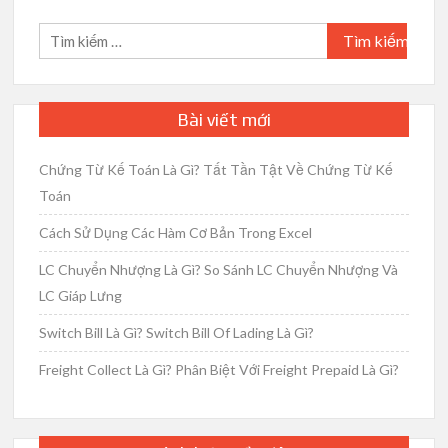
viết
Tìm
kiếm
cho:
Bài viết mới
Chứng Từ Kế Toán Là Gì? Tất Tần Tật Về Chứng Từ Kế
Toán
Cách Sử Dụng Các Hàm Cơ Bản Trong Excel
LC Chuyển Nhượng Là Gì? So Sánh LC Chuyển Nhượng Và
LC Giáp Lưng
Switch Bill Là Gì? Switch Bill Of Lading Là Gì?
Freight Collect Là Gì? Phân Biệt Với Freight Prepaid Là Gì?