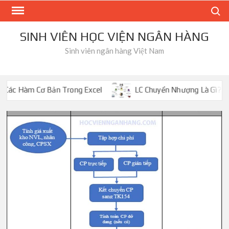
Skip
Search
to
content
SINH VIÊN HỌC VIỆN NGÂN HÀNG
Sinh viên ngân hàng Việt Nam
Excel
LC Chuyển Nhượng Là Gì? So Sánh LC Chuyển Nhượn