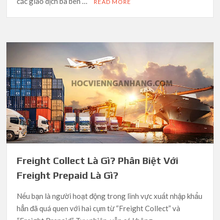
các giao dịch ba bên …
READ MORE
Freight Collect Là Gì? Phân Biệt Với
Freight Prepaid Là Gì?
Nếu bạn là người hoạt động trong lĩnh vực xuất nhập khẩu
hẳn đã quá quen với hai cụm từ “Freight Collect” và