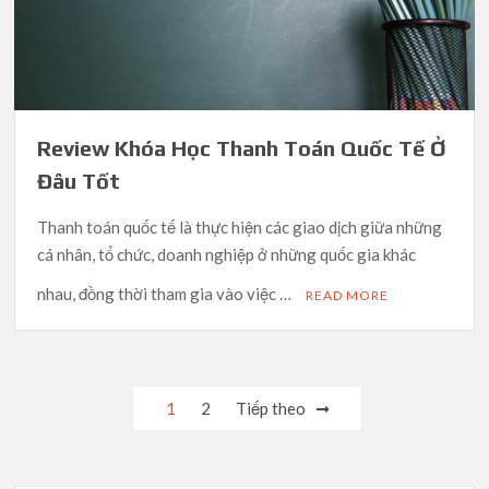
Review Khóa Học Thanh Toán Quốc Tế Ở
Đâu Tốt
Thanh toán quốc tế là thực hiện các giao dịch giữa những
cá nhân, tổ chức, doanh nghiệp ở những quốc gia khác
nhau, đồng thời tham gia vào việc …
READ MORE
Phân
1
2
Tiếp theo
trang
bài