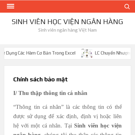
Skip
Search
to
content
SINH VIÊN HỌC VIỆN NGÂN HÀNG
Sinh viên ngân hàng Việt Nam
ác Hàm Cơ Bản Trong Excel
LC Chuyển Nhượng Là Gì? So S
Chính sách bảo mật
I/ Thu thập thông tin cá nhân
“Thông tin cá nhân” là các thông tin có thể
được sử dụng để xác định, định vị hoặc liên
hệ với một cá nhân. Tại
Sinh viên học viện
ngân hàng
, chúng tôi thu thập các thông tin