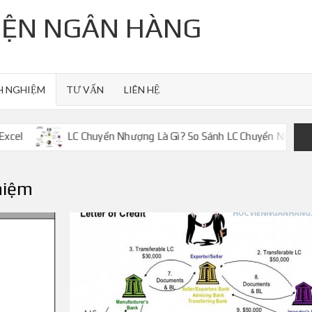
VIỆN NGÂN HÀNG
NH NGHIỆM
TƯ VẤN
LIÊN HỆ
C Chuyển Nhượng Là Gì? So Sánh LC Chuyển Nhượng Và LC Giáp Lư
hiệm