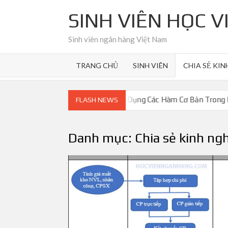
Skip
SINH VIÊN HỌC 
to
content
Sinh viên ngân hàng Việt Nam
TRANG CHỦ
SINH VIÊN
CHIA SẺ KI
Toán
Cách Sử Dụng Các Hàm Cơ Bản Trong Excel
L
FLASH NEWS
Danh mục:
Chia sẻ kinh ng