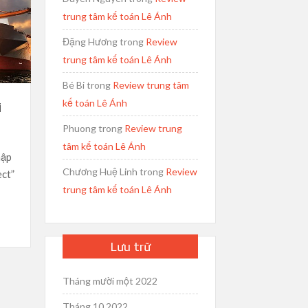
trung tâm kế toán Lê Ánh
Đặng Hương
trong
Review
trung tâm kế toán Lê Ánh
Bé Bi
trong
Review trung tâm
kế toán Lê Ánh
i
Phuong
trong
Review trung
tâm kế toán Lê Ánh
hập
Chương Huệ Linh
trong
Review
ect”
trung tâm kế toán Lê Ánh
Lưu trữ
Tháng mười một 2022
Tháng 10 2022