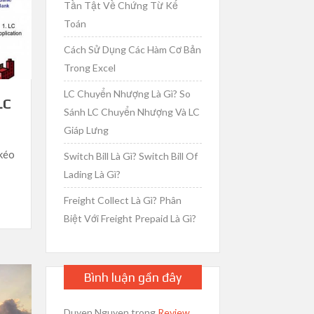
Tần Tật Về Chứng Từ Kế
Toán
Cách Sử Dụng Các Hàm Cơ Bản
Trong Excel
LC Chuyển Nhượng Là Gì? So
LC
Sánh LC Chuyển Nhượng Và LC
Giáp Lưng
 kéo
Switch Bill Là Gì? Switch Bill Of
Lading Là Gì?
Freight Collect Là Gì? Phân
Biệt Với Freight Prepaid Là Gì?
Bình luận gần đây
Duyen Nguyen
trong
Review