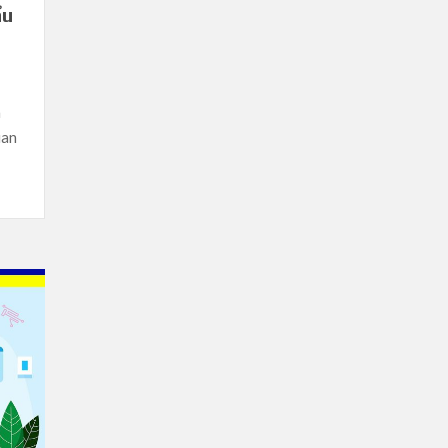
ẩu
h
uan