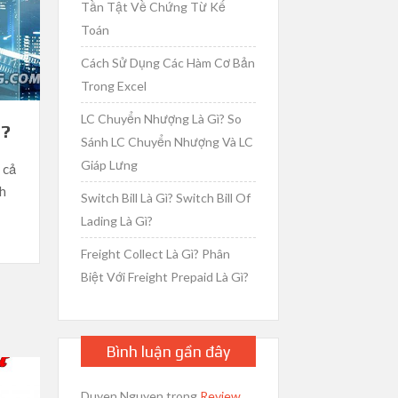
Tần Tật Về Chứng Từ Kế
Toán
Cách Sử Dụng Các Hàm Cơ Bản
Trong Excel
LC Chuyển Nhượng Là Gì? So
ì?
Sánh LC Chuyển Nhượng Và LC
Giáp Lưng
 cả
nh
Switch Bill Là Gì? Switch Bill Of
Lading Là Gì?
Freight Collect Là Gì? Phân
Biệt Với Freight Prepaid Là Gì?
Bình luận gần đây
Duyen Nguyen
trong
Review