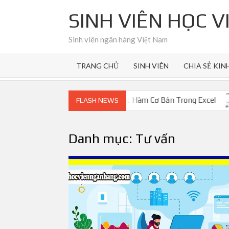
Skip
SINH VIÊN HỌC 
to
content
Sinh viên ngân hàng Việt Nam
TRANG CHỦ
SINH VIÊN
CHIA SẺ KIN
n
Cách Sử Dụng Các Hàm Cơ Bản Trong Excel
LC 
FLASH NEWS
Danh mục:
Tư vấn