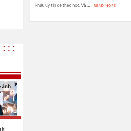
khẩu uy tín để theo học. Và …
READ MORE
nh