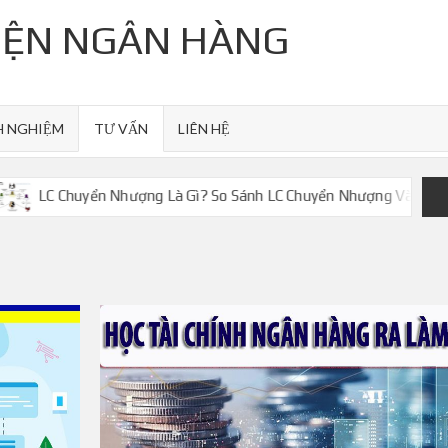
VIỆN NGÂN HÀNG
H NGHIỆM
TƯ VẤN
LIÊN HỆ
Chuyển Nhượng Là Gì? So Sánh LC Chuyển Nhượng Và LC Giáp Lưng