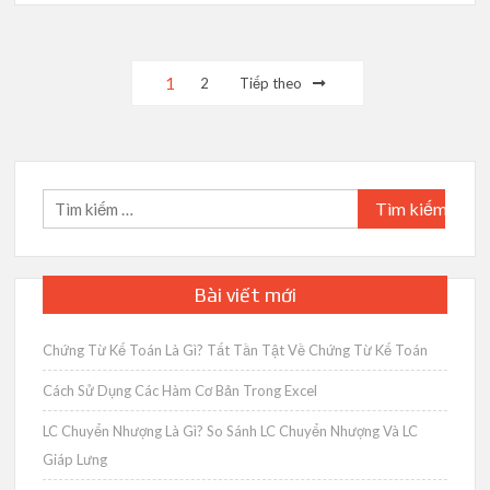
Phân
1
2
Tiếp theo
trang
bài
viết
Tìm
kiếm
cho:
Bài viết mới
Chứng Từ Kế Toán Là Gì? Tất Tần Tật Về Chứng Từ Kế Toán
Cách Sử Dụng Các Hàm Cơ Bản Trong Excel
LC Chuyển Nhượng Là Gì? So Sánh LC Chuyển Nhượng Và LC
Giáp Lưng