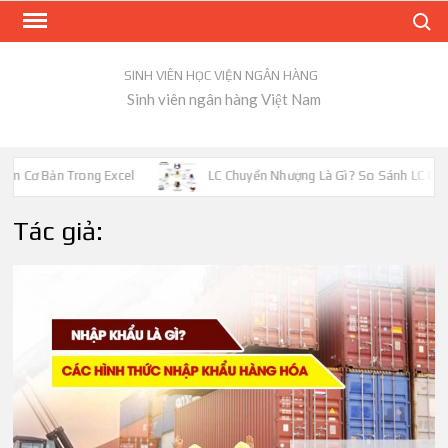
Skip
Search
to
content
SINH VIÊN HỌC VIỆN NGÂN HÀNG
Sinh viên ngân hàng Việt Nam
LC Chuyển Nhượng Là Gì? So Sánh LC Chuyển Nhượng Và LC Giáp Lư
Tác giả: