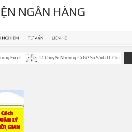
VIỆN NGÂN HÀNG
H NGHIỆM
TƯ VẤN
LIÊN HỆ
xcel
LC Chuyển Nhượng Là Gì? So Sánh LC Chuyển Nhượng 