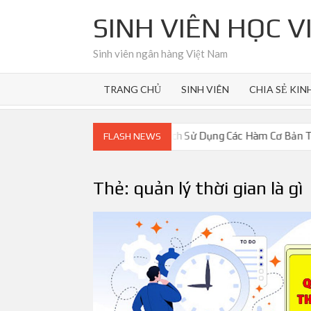
Skip
SINH VIÊN HỌC 
to
content
Sinh viên ngân hàng Việt Nam
TRANG CHỦ
SINH VIÊN
CHIA SẺ KIN
 Chứng Từ Kế Toán
Cách Sử Dụng Các Hàm Cơ Bản Trong E
FLASH NEWS
Thẻ:
quản lý thời gian là gì