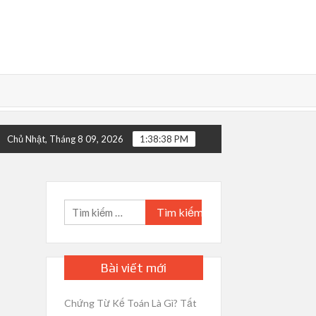
Và LC Giáp Lưng
Switch Bill Là Gì? Switch Bill Of Lading Là 
Chủ Nhật, Tháng 8 09, 2026
1:38:39 PM
Tìm
kiếm
cho:
Bài viết mới
Chứng Từ Kế Toán Là Gì? Tất