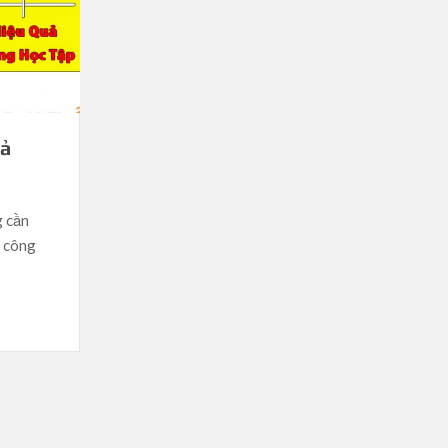
uả
g cần
h công